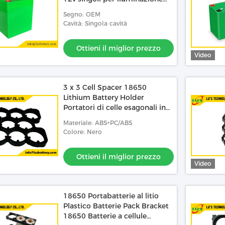
pubblica solare
Segno: OEM
Cavità: Singola cavità
Ottieni il miglior prezzo
Video
3 x 3 Cell Spacer 18650
Lithium Battery Holder
Portatori di celle esagonali in
plastica 18650 3*3 spacer
Materiale: ABS+PC/ABS
Colore: Nero
Ottieni il miglior prezzo
Video
18650 Portabatterie al litio
Plastico Batterie Pack Bracket
18650 Batterie a cellule