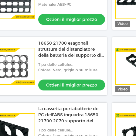
18650/26650/32650/32700/21700
Materiale: ABS+PC
Ottieni il miglior prezzo
Video
atterie di plastica
 del distanziatore
4*11 per
18650 21700 esagonali
il miglior prezzo
21700/26650
struttura del distanziatore
della batteria del supporto di
32650 batterie
Tipo delle cellule:
18650/26650/21700/32650/32700
Colore: Nero, grigio o su misura
Ottieni il miglior prezzo
Video
La cassetta portabatterie del
PC dell'ABS inquadra 18650
21700 2070 supporto del
distanziatore di 26650 batterie
Tipo delle cellule:
18650/26650/21700/32650/32700
Colore: Nero, grigio o su misura