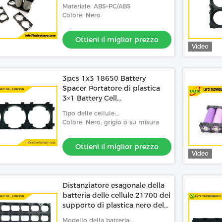
cilindriche Spacer per fai da te
Materiale: ABS+PC/ABS
Colore: Nero
Ottieni il miglior prezzo
Video
3pcs 1x3 18650 Battery
Spacer Portatore di plastica
3×1 Battery Cell
Spacer/Portatore di una
Tipo delle cellule:
batteria cilindrica spacer
18650/26650/21700/32650/32700
Colore: Nero, grigio o su misura
21700
Ottieni il miglior prezzo
Video
Distanziatore esagonale della
batteria delle cellule 21700 del
supporto di plastica nero del
favo 18650
Modello della batteria: