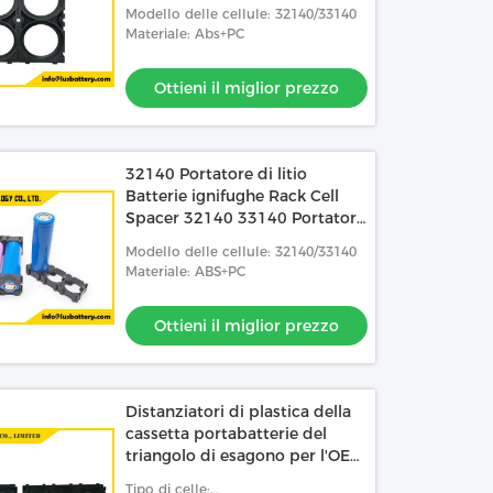
Spacer Frame Radiating
Modello delle cellule: 32140/33140
Holder Bracket
Materiale: Abs+PC
Ottieni il miglior prezzo
32140 Portatore di litio
Batterie ignifughe Rack Cell
Spacer 32140 33140 Portatore
di cella ABS Battery Pack
Modello delle cellule: 32140/33140
Brackets
Materiale: ABS+PC
Ottieni il miglior prezzo
Distanziatori di plastica della
cassetta portabatterie del
triangolo di esagono per l'OEM
18650 21700 26650 32650
Tipo di celle: