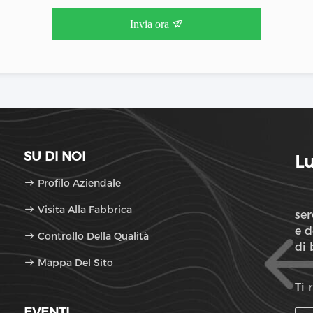
Invia ora
SU DI NOI
Lu
Profilo Aziendale
Visita Alla Fabbrica
ser
e d
Controllo Della Qualità
di 
Mappa Del Sito
Ti 
EVENTI