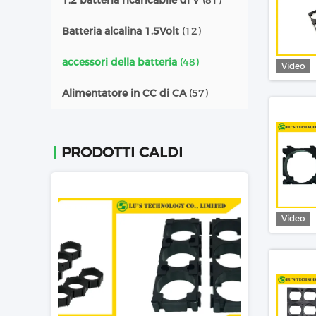
1,2 batteria ricaricabile di V
(81)
Batteria alcalina 1.5Volt
(12)
accessori della batteria
(48)
Video
Alimentatore in CC di CA
(57)
PRODOTTI CALDI
Video