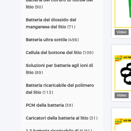
Batteria del cloruro di tionile del
litio
(90)
Batteria del diossido del
manganese del litio
(71)
Video
Batteria ultra sottile
(498)
Cellula del bottone del litio
(109)
Soluzioni per batterie agli ioni di
litio
(89)
Batteria ricaricabile del polimero
del litio
(113)
Video
PCM della batteria
(39)
Caricatori della batteria al litio
(31)