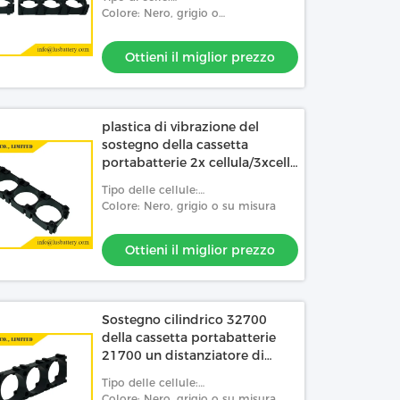
18650/26650/21700/32650/32700
Colore: Nero, grigio o
personalizzato
Ottieni il miglior prezzo
plastica di vibrazione del
sostegno della cassetta
portabatterie 2x cellula/3xcell
21700 anti
Tipo delle cellule:
18650/26650/21700/32650/32700
Colore: Nero, grigio o su misura
Ottieni il miglior prezzo
Sostegno cilindrico 32700
della cassetta portabatterie
21700 un distanziatore di
32650 batterie al litio
Tipo delle cellule:
18650/26650/21700/32650/32700
Colore: Nero, grigio o su misura