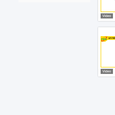
Video
Video