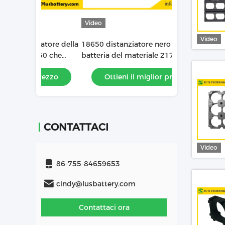
Video
Video
Video
iatore della
18650 distanziatore nero della
Cassetta portab
650 che
batteria del materiale 21700 del PC
della struttura
tica del
dell'ABS del sostegno della cassetta
della batteria 
prezzo
Ottieni il miglior prezzo
Ottieni 
portabatterie
18650/32650/
CONTATTACI
Video
86-755-84659653
cindy@lusbattery.com
Contattaci ora