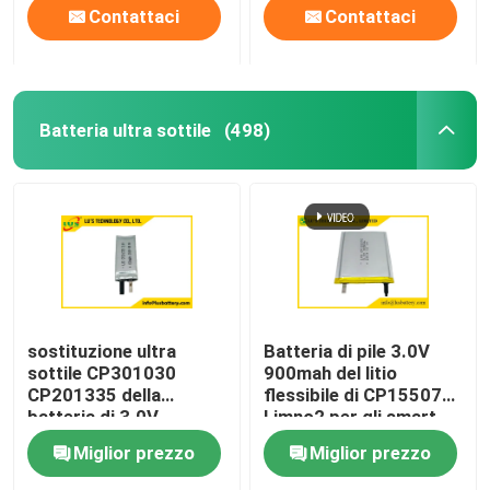
Contattaci
Contattaci
Batteria ultra sottile
(498)
sostituzione ultra
Batteria di pile 3.0V
sottile CP301030
900mah del litio
CP201335 della
flessibile di CP155070
batteria di 3.0V
Limno2 per gli smart
150mAh CMOS
card
Miglior prezzo
Miglior prezzo