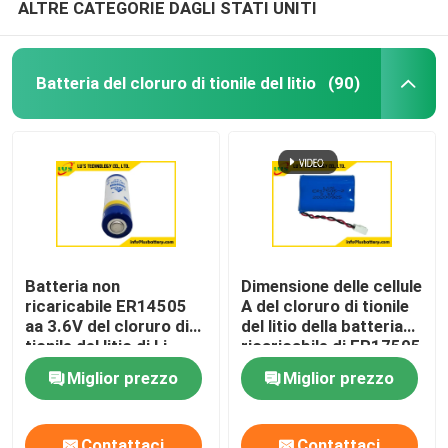
ALTRE CATEGORIE DAGLI STATI UNITI
Batteria del cloruro di tionile del litio
(90)
Batteria non
Dimensione delle cellule
ricaricabile ER14505
A del cloruro di tionile
aa 3.6V del cloruro di
del litio della batteria
tionile del litio di Li
ricaricabile di ER17505
SOCl2
3.6V 3.6Ah non
Miglior prezzo
Miglior prezzo
Contattaci
Contattaci