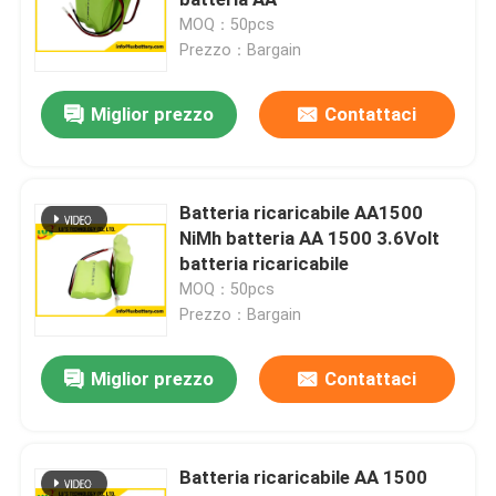
MOQ：50pcs
Prezzo：Bargain
Batteria ultra sottile
Miglior prezzo
Contattaci
Cellula del bottone del litio
Soluzioni per batterie agli ioni di litio
Batteria ricaricabile AA1500
NiMh batteria AA 1500 3.6Volt
batteria ricaricabile
Batteria ricaricabile del polimero del litio
MOQ：50pcs
Prezzo：Bargain
PCM della batteria
Miglior prezzo
Contattaci
Caricatori della batteria al litio
Batteria ricaricabile AA 1500
1,2 batteria ricaricabile di V