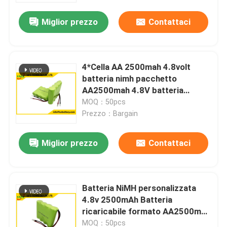
Miglior prezzo
Contattaci
4*Cella AA 2500mah 4.8volt
batteria nimh pacchetto
AA2500mah 4.8V batteria
ricaricabile
MOQ：50pcs
Prezzo：Bargain
Miglior prezzo
Contattaci
Casa
Batteria NiMH personalizzata
Prodotti
4.8v 2500mAh Batteria
ricaricabile formato AA2500mah
batteria OEM
Circa noi
MOQ：50pcs