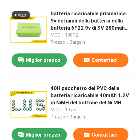
batteria ricaricabile prismatica
9v del nimh della batteria della
batteria 6F22 9v di 9V 280mah
Nimh
MOQ：100PZ
Prezzo：Bargain
Miglior prezzo
Contattaci
40H pacchetto del PVC della
batteria ricaricabile 40mAh 1.2V
di NiMH del bottone del Ni MH
MOQ：10 pc
Prezzo：Bargain
Miglior prezzo
Contattaci