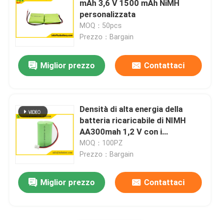
mAh 3,6 V 1500 mAh NiMH
personalizzata
Batteria alcalina 1.5Volt
MOQ：50pcs
Prezzo：Bargain
accessori della batteria
Miglior prezzo
Contattaci
Alimentatore in CC di CA
Densità di alta energia della
batteria ricaricabile di NIMH
AA300mah 1,2 V con i
cavi/connettore
MOQ：100PZ
Prezzo：Bargain
Miglior prezzo
Contattaci