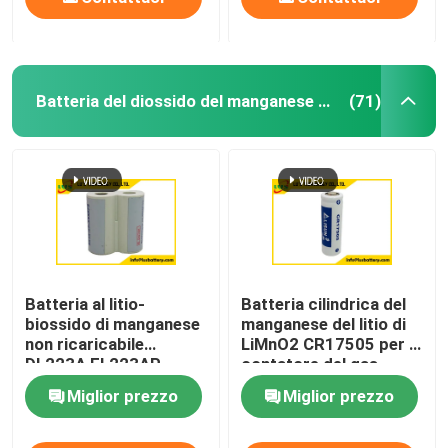
Batteria del diossido del manganese del litio
(71)
Batteria al litio-
Batteria cilindrica del
biossido di manganese
manganese del litio di
non ricaricabile
LiMnO2 CR17505 per il
DL223A EL223AP
contatore del gas
dell'acqua
Miglior prezzo
Miglior prezzo