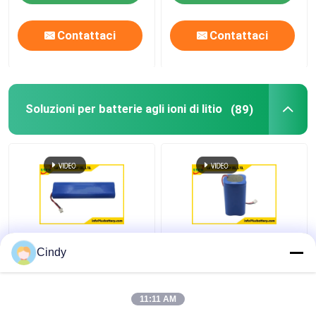
Contattaci
Contattaci
Soluzioni per batterie agli ioni di litio
(89)
4S1P 18650 scarico
logo su misura
Cindy
ricaricabile della
pacchetti della batteria
batteria al litio 14.8v
Lifepo4 di 3000mAh
3200mAh 3C
12.8V 3.2V 4S1P
11:11 AM
26650