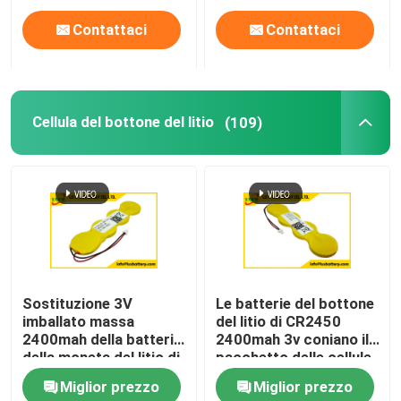
Contattaci
Contattaci
Cellula del bottone del litio
(109)
Sostituzione 3V
Le batterie del bottone
imballato massa
del litio di CR2450
2400mah della batteria
2400mah 3v coniano il
della moneta del litio di
pacchetto delle cellule
CR2450 4P
per le etichette astute
Miglior prezzo
Miglior prezzo