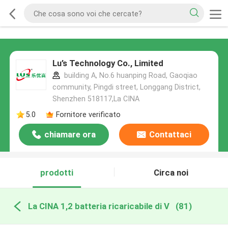
Lu’s Technology Co., Limited
building A, No.6 huanping Road, Gaoqiao
community, Pingdi street, Longgang District,
Shenzhen 518117,La CINA
5.0
Fornitore verificato
chiamare ora
Contattaci
prodotti
Circa noi
La CINA 1,2 batteria ricaricabile di V
(81)