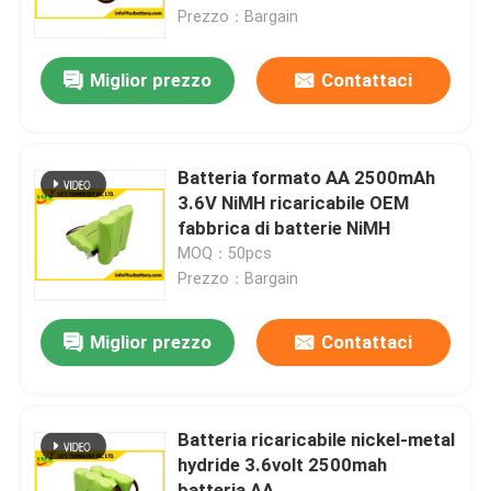
Prezzo：Bargain
Giro della fabbrica
Miglior prezzo
Contattaci
Controllo di qualità
Batteria formato AA 2500mAh
Contattici
3.6V NiMH ricaricabile OEM
fabbrica di batterie NiMH
MOQ：50pcs
Notizie
Prezzo：Bargain
Casi
Miglior prezzo
Contattaci
Batteria del cloruro di tionile del litio
Batteria ricaricabile nickel-metal
hydride 3.6volt 2500mah
Batteria del diossido del manganese del litio
batteria AA