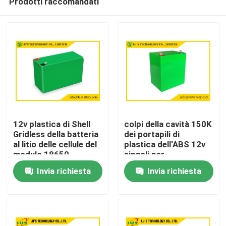
Prodotti raccomandati
12v plastica di Shell
colpi della cavità 150K
Gridless della batteria
dei portapili di
al litio delle cellule del
plastica dell'ABS 12v
modulo 18650
singoli per
Casa
iluminazione pubblica
Invia richiesta
Invia richiesta
solare
Prodotti
Circa noi