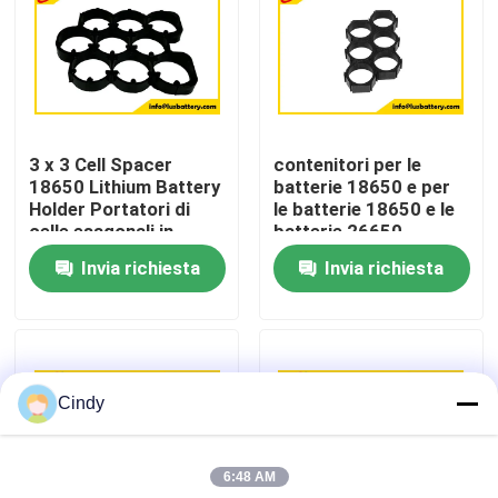
Giro della fabbrica
Controllo di qualità
3 x 3 Cell Spacer
contenitori per le
18650 Lithium Battery
batterie 18650 e per
Contattici
Holder Portatori di
le batterie 18650 e le
celle esagonali in
batterie 26650,
plastica 18650 3*3
Invia richiesta
Invia richiesta
Notizie
spacer
Casi
Cindy
Batteria del cloruro di tionile del litio
6:48 AM
Batteria del diossido del manganese del litio