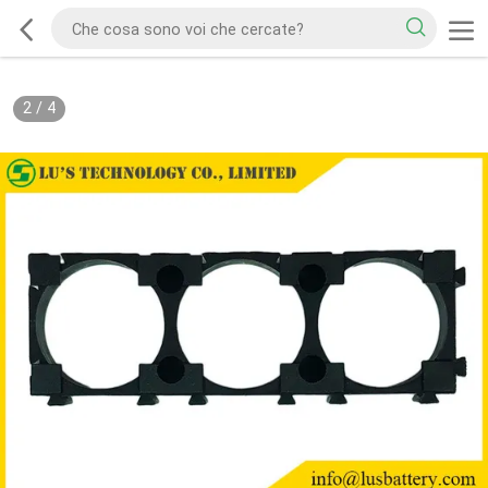
2
/
4