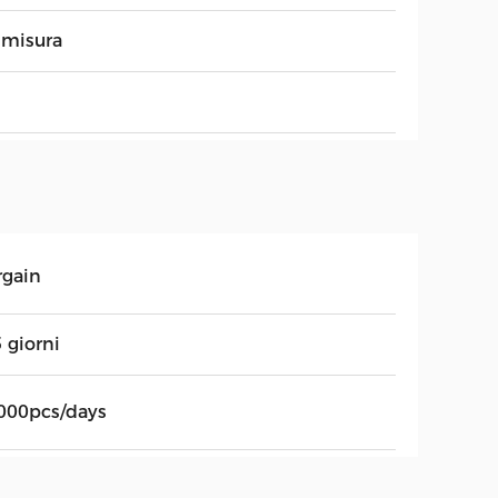
 misura
rgain
 giorni
000pcs/days