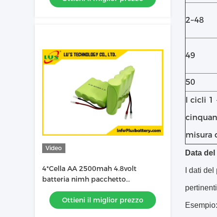
2~48
49
50
I cicli 
cinquant
misura d
Video
Data del
4*Cella AA 2500mah 4.8volt
I dati de
batteria nimh pacchetto
pertinenti
AA2500mah 4.8V batteria
Ottieni il miglior prezzo
ricaricabile
Esempio: 