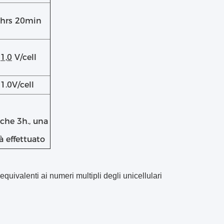
2hrs 20min
a
1,0
V/cell
1.0V/cell
che 3h., una
à effettuato
quivalenti ai numeri multipli degli unicellulari