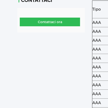
CONTATTACI
Tipo
Contattaci ora
AAA
AAA
AAA
AAA
AAA
AAA
AAA
AAA
AAA
AAA