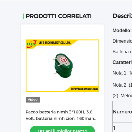
Descri
PRODOTTI CORRELATI
Modello
Dimension
Batteria d
Caratteri
Nota 1: T
Nota 2: (
(2). Meto
Video
Numero 
Pacco batteria nimh 3*160H, 3.6
Volt, batteria nimh cion, 160mah,
batteria 160H
1
Ottieni il miglior prezzo