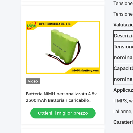
Tensione 
Tensione 
Valutazio
Descriz
Tension
nomina
Capacit
nomina
Video
Applicaz
Batteria NiMH personalizzata 4.8v
2500mAh Batteria ricaricabile
Il MP3, w
formato AA2500mah batteria OEM
l'allarme,
Ottieni il miglior prezzo
Caratter