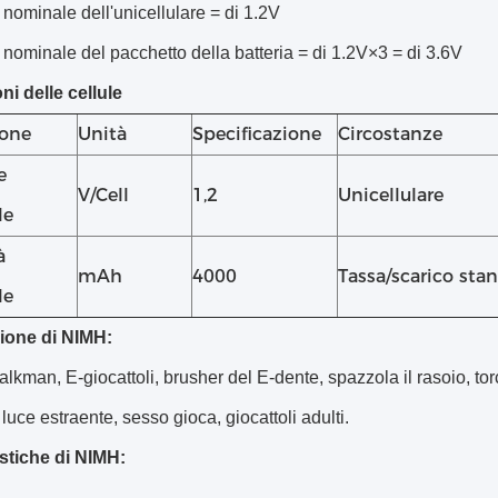
nominale dell'unicellulare = di 1.2V
nominale del pacchetto della batteria = di 1.2V×3 = di 3.6V
ni delle cellule
ione
Unità
Specificazione
Circostanze
e
V/Cell
1,2
Unicellulare
le
à
mAh
4000
Tassa/scarico sta
le
ione di NIMH:
alkman, E-giocattoli, brusher del E-dente, spazzola il rasoio, to
 luce estraente, sesso gioca, giocattoli adulti.
istiche di NIMH: