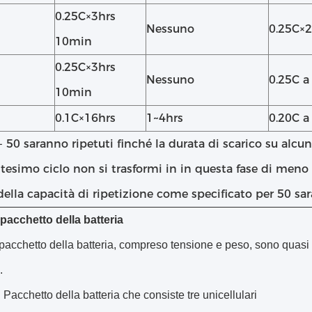
0.25C×3hrs
Nessuno
0.25C×
10min
0.25C×3hrs
Nessuno
0.25C 
10min
0.1C×16hrs
1~4hrs
0.20C a 
1 - 50 saranno ripetuti finché la durata di scarico su alcun
esimo ciclo non si trasformi in in questa fase di meno 
ella capacità di ripetizione come specificato per 50 sar
 pacchetto della batteria
l pacchetto della batteria, compreso tensione e peso, sono quasi e
.
Pacchetto della batteria che consiste tre unicellulari