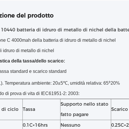
zione del prodotto
10440 batteria di idruro di metallo di nichel della bat
:
e C 4000mah della batteria di idruro di metallo di nichel
i idruro di metallo di nichel
stica della tassa/dello scarico:
assa standard e scarico standard
±
1). Temperatura ambiente: 20±5℃, umidità relativa: 65
20%
do di prova di vita di IEC61951-2: 2003:
Supporto nello stato
di ciclo
Tassa
Scarico
fatto pagare
0.1C×16hrs
Nessuno
0.25C×