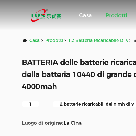
Casa
Prodotti
Casa.
>
Prodotti
>
1,2 Batteria Ricaricabile Di V
>
B
BATTERIA delle batterie ricari
della batteria 10440 di grande 
4000mah
1
2 batterie ricaricabili del nimh di v
Luogo di origine:
La Cina