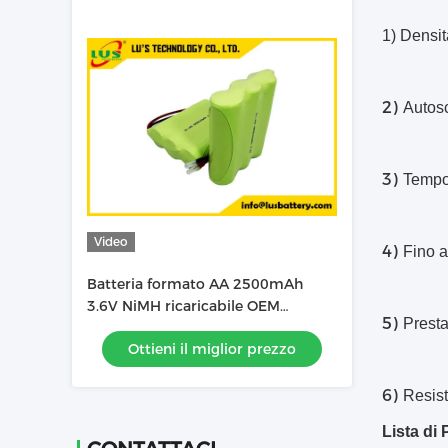
1) Densit
2)
Autos
3)
Tempo
Video
4)
Fino a
Batteria formato AA 2500mAh
3.6V NiMH ricaricabile OEM
5)
Presta
fabbrica di batterie NiMH
Ottieni il miglior prezzo
6)
Resist
Lista di 