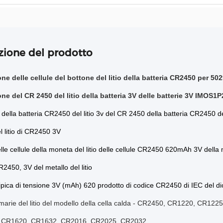
zione del prodotto
one delle cellule del bottone del litio della batteria CR2450 per 
one del CR 2450 del litio della batteria 3V delle batterie 3V IMO
della batteria
CR2450
del litio
3v
del
CR 2450
della batteria
CR2450 de
l
litio di
CR2450 3V
lle cellule della moneta del litio
delle
cellule
CR2450
620mAh
3V
della 
R2450
,
3V
del metallo
del
litio
ipica di tensione
3V
(mAh) 620 prodotto di codice
CR2450
di IEC del d
imarie del litio del modello della cella calda - CR2450, CR1220, CR1225
, CR1620, CR1632, CR2016, CR2025, CR2032