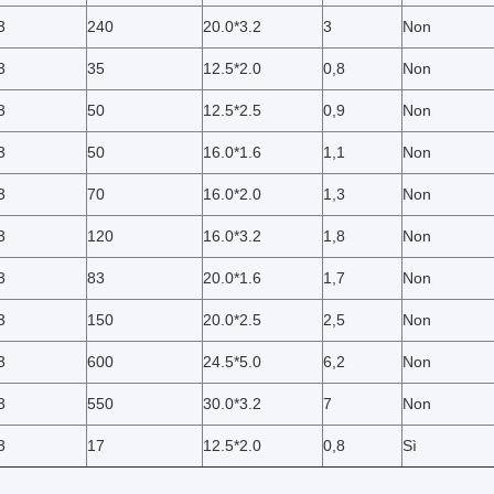
3
240
20.0*3.2
3
Non
3
35
12.5*2.0
0,8
Non
3
50
12.5*2.5
0,9
Non
3
50
16.0*1.6
1,1
Non
3
70
16.0*2.0
1,3
Non
3
120
16.0*3.2
1,8
Non
3
83
20.0*1.6
1,7
Non
3
150
20.0*2.5
2,5
Non
3
600
24.5*5.0
6,2
Non
3
550
30.0*3.2
7
Non
3
17
12.5*2.0
0,8
Sì