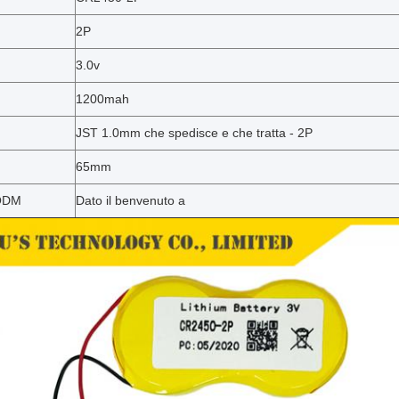
2P
3.0v
1200mah
JST 1.0mm che spedisce e che tratta - 2P
65mm
ODM
Dato il benvenuto a