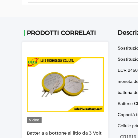
Descri
PRODOTTI CORRELATI
Sostituzi
Sostituzi
ECR 2450 
moneta
de
batteria de
Batterie
C
Capacità t
Video
Cellule pr
Batteria a bottone al litio da 3 Volt
, CR1616