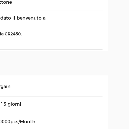
ttone
 dato il benvenuto a
,
eria CR2450
rgain
-15 giorni
0000pcs/Month