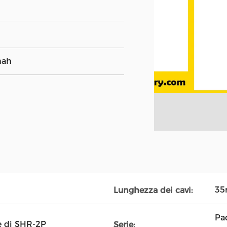
mah
3
Lunghezza dei cavi:
Pac
e di SHR-2P
Serie: