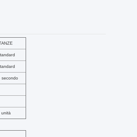
TANZE
standard
standard
5 secondo
i unità