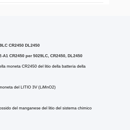
5029LC CR2450 DL2450
S1P2-A1 CR2450 per 5029LC, CR2450, DL2450
lla
moneta
CR2450
del litio
della
batteria della
moneta del LITIO
3V
(LiMnO2)
iossido del manganese del litio
del
sistema chimico