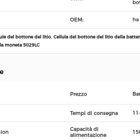
bo
ha
OEM:
,
ule del bottone del litio
Cellula del bottone del litio della batt
ella moneta 5029LC
ne
Ba
Prezzo
11
Tempi di consegna
Capacità di
nion
15
alimentazione