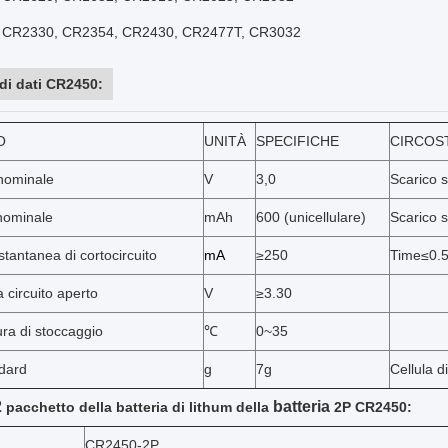
, CR2330, CR2354, CR2430, CR2477T, CR3032
di dati CR2450:
O
UNITÀ
SPECIFICHE
CIRCOS
nominale
V
3,0
Scarico 
nominale
mAh
600 (unicellulare)
Scarico 
stantanea di cortocircuito
mA
≥250
Time≤0.
 circuito aperto
V
≥3.30
ra di stoccaggio
℃
0~35
dard
g
7g
Cellula d
2
batteria
pacchetto della batteria di lithum della
2P CR2450:
CR2450-2P