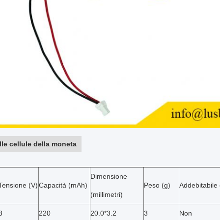
lle cellule della moneta
Dimensione
Tensione (V)
Capacità (mAh)
Peso (g)
Addebitabile
(millimetri)
3
220
20.0*3.2
3
Non