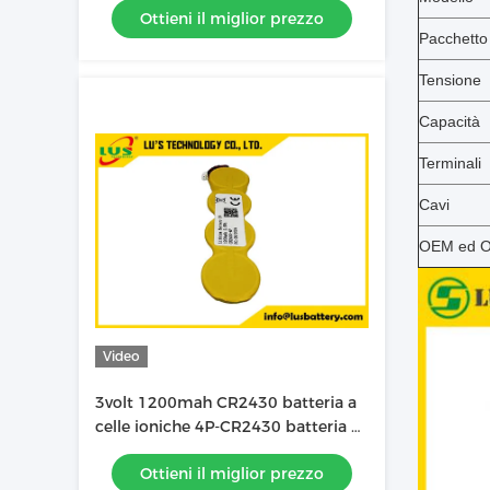
Ottieni il miglior prezzo
Pacchetto
Tensione
Capacità
Terminali
Cavi
OEM ed 
Video
3volt 1200mah CR2430 batteria a
celle ioniche 4P-CR2430 batteria al
litio
Ottieni il miglior prezzo