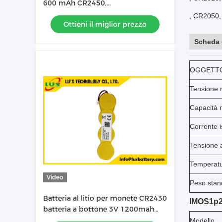
600 mAh CR2450,
personalizzazione batteria al litio
, CR2050
Ottieni il miglior prezzo
con pin
Scheda 
OGGETT
Tensione 
Capacità 
Corrente i
Tensione a
Temperatu
Video
Peso stan
Batteria al litio per monete CR2430
IMOS1p
batteria a bottone 3V 1200mah
ESL batteria al litio OEM
Modello