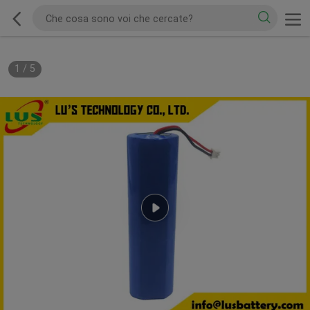
1
/
5