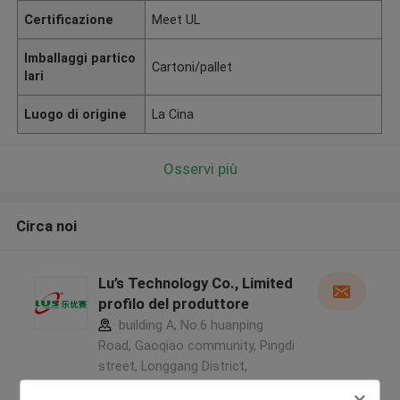
Certificazione
Meet UL
Imballaggi partico
Cartoni/pallet
lari
Luogo di origine
La Cina
Osservi più
Circa noi
Lu’s Technology Co., Limited
profilo del produttore
building A, No.6 huanping
Road, Gaoqiao community, Pingdi
street, Longgang District,
Shenzhen 518117 ,La CINA