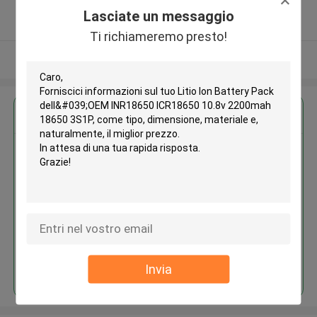
5.0
Lasciate un messaggio
Fornitore verificato
Ti richiameremo presto!
Osservi più
Ottieni il miglior prezzo per
Litio Ion Battery Pack dell'OEM
INR18650 ICR18650 10.8v
2200mah 18650 3S1P
Continua
Invia