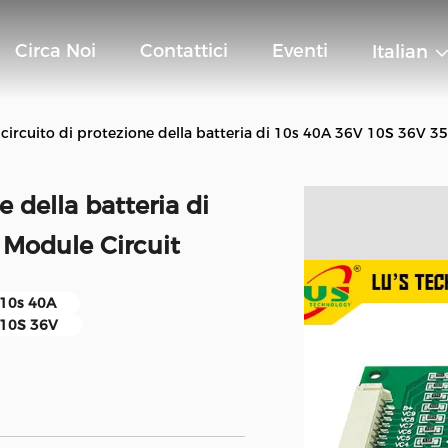
Circa Noi
Contattici
Eventi
Italian
circuito di protezione della batteria di 10s 40A 36V 10S 36V 
 della batteria di
Module Circuit
 10s 40A
i 10S 36V