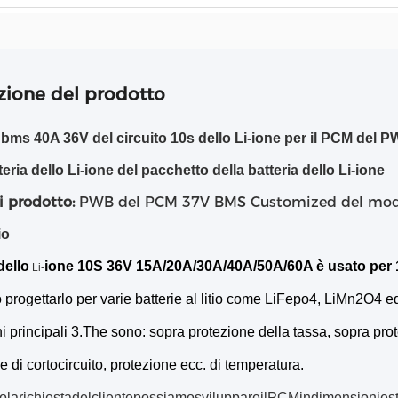
zione del prodotto
bms 40A 36V del circuito 10s dello Li-ione per il PCM del
teria dello Li-ione del pacchetto della batteria dello Li-ione
 prodotto:
PWB del PCM 37V BMS Customized del modulo
io
dello
ione 10S 36V
15A/20A/30A/40A/50A/60A è usato per 
Li-
progettarlo per varie batterie al litio come LiFepo4, LiMn2O4 ed
ni principali 3.The sono: sopra protezione della tassa, sopra pro
e di cortocircuito, protezione ecc. di temperatura.
larichiestadelclientepossiamosviluppareilPCMindimensioniestru