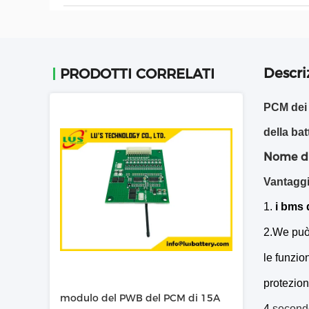
Descri
PRODOTTI CORRELATI
PCM dei 
della bat
Nome di
Vantagg
1.
i
bms
2.We può 
le funzio
protezion
modulo del PWB del PCM di 15A
4.
secondo