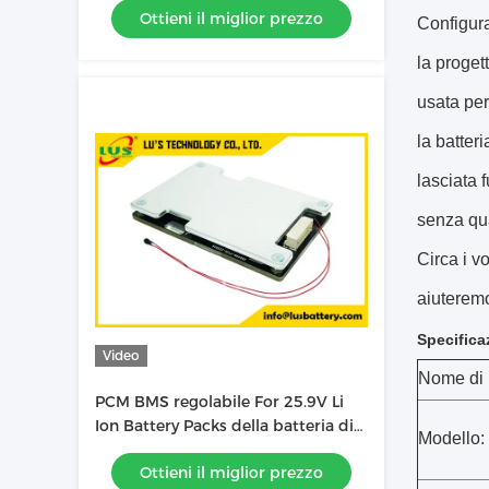
Ottieni il miglior prezzo
Configura
la proget
usata pe
la batter
lasciata 
senza qua
Circa i v
aiuteremo
Specifica
Video
Nome di 
PCM BMS regolabile For 25.9V Li
Ion Battery Packs della batteria di
Modello:
6S 7S 8S 9S 10S 11S 12S 13S
Ottieni il miglior prezzo