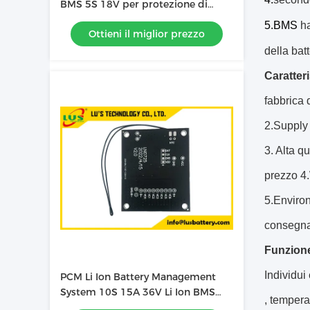
BMS 5S 18V per protezione di
carico Li Ion Cells 18650 26650
5.BMS
ha
Ottieni il miglior prezzo
21700
della batt
Caratteri
fabbrica 
2.Supply
3. Alta qu
prezzo 4
5.Enviro
consegna
Funzion
Individui
PCM Li Ion Battery Management
System 10S 15A 36V Li Ion BMS
, tempera
della batteria BMS