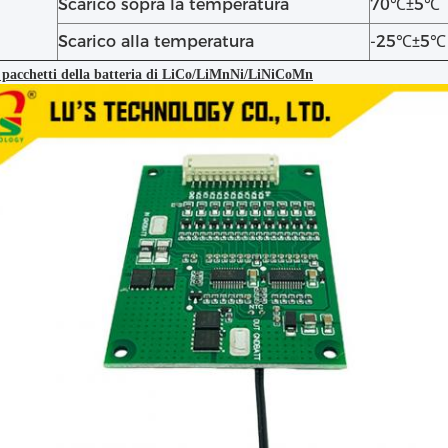
Scarico sopra la temperatura
70℃±5℃
Scarico alla temperatura
-25℃±5℃
pacchetti della batteria di LiCo/LiMnNi/LiNiCoMn