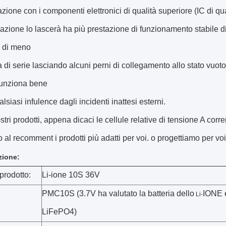
zione con i componenti elettronici di qualità superiore (IC di q
tazione lo lascerà ha più prestazione di funzionamento stabile di 
r di meno
ia di serie lasciando alcuni perni di collegamento allo stato vuot
funziona bene
lsiasi infulence dagli incidenti inattesi esterni.
ostri prodotti, appena dicaci le cellule relative di tensione A corr
 al recomment i prodotti più adatti per voi. o progettiamo per voi
zione:
prodotto:
Li-ione 10S 36V
PMC10S (
3.7V ha valutato la
batteria dello
IONE
Li-
LiFePO4
)