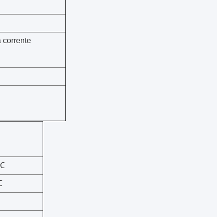
a corrente
5℃
℃