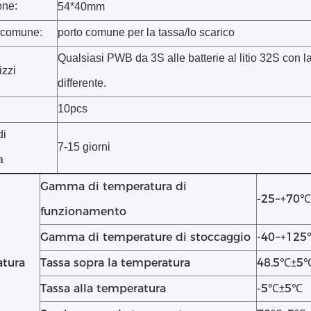
one:
54*40mm
 comune:
porto comune per la tassa/lo scarico
Qualsiasi PWB da 3S alle batterie al litio 32S con l
izzi
differente.
10pcs
di
7-15 giorni
a
Gamma di temperatura di
-25~+70℃
funzionamento
Gamma di temperature di stoccaggio
-40~+12
tura
Tassa sopra la temperatura
48.5℃±5
Tassa alla temperatura
-5℃±5℃