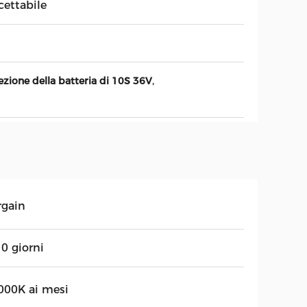
cettabile
,
ezione della batteria di 10S 36V
rgain
0 giorni
000K ai mesi