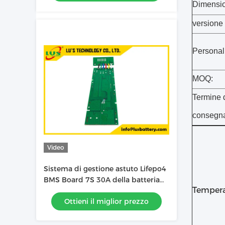
Dimensi
versione
Personal
MOQ:
Termine 
consegn
Video
Sistema di gestione astuto Lifepo4
BMS Board 7S 30A della batteria
Tempera
per il pacchetto della batteria al
Ottieni il miglior prezzo
litio