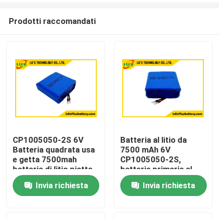
Prodotti raccomandati
CP1005050-2S 6V
Batteria al litio da
Batteria quadrata usa
7500 mAh 6V
Casa
e getta 7500mah
CP1005050-2S,
batteria di litio piatta
batteria primaria al
Personalizzazione
litio personalizzata
Invia richiesta
Invia richiesta
Prodotti
Circa noi