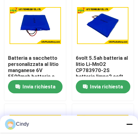
Giro della fabbrica
Controllo di qualità
Contattici
Batteria a sacchetto
6volt 5.5ah batteria al
personalizzata al litio
litio Li-MnO2
manganese 6V
CP783970-2S
Notizie
5500mah batteria a
batteria limno2 soft
cella sottile
pack fabbrica OEM
Invia richiesta
Invia richiesta
CP783970-2S
Casi
Batteria del cloruro di tionile del litio
Cindy
Batteria del diossido del manganese del litio