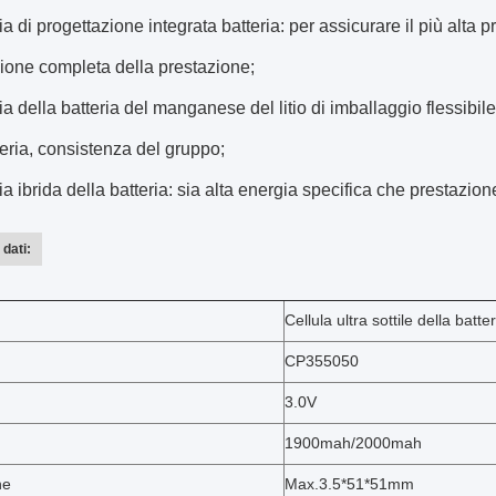
a di progettazione integrata batteria: per assicurare il più alta p
ione completa della prestazione;
a della batteria del manganese del litio di imballaggio flessibil
teria, consistenza del gruppo;
a ibrida della batteria: sia alta energia specifica che prestazion
dati:
Cellula ultra sottile della batt
CP355050
3.0V
1900mah/2000mah
ne
Max.3.5*51*51mm