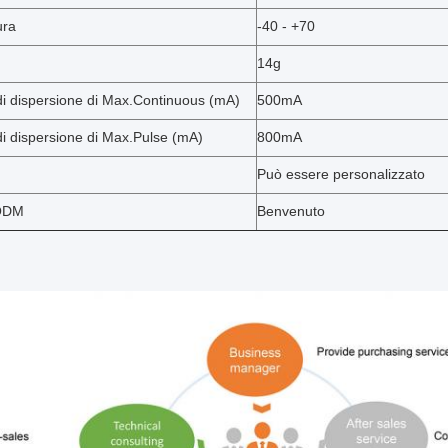
ura
-40 - +70
14g
di dispersione di Max.Continuous (mA)
500mA
di dispersione di Max.Pulse (mA)
800mA
Può essere personalizzato
ODM
Benvenuto