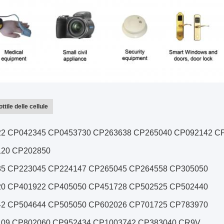
ttile delle cellule
2 CP042345 CP0453730 CP263638 CP265040 CP092142 C
20 CP202850
5 CP223045 CP224147 CP265045 CP264558 CP305050
0 CP401922 CP405050 CP451728 CP502525 CP502440
2 CP504644 CP505050 CP602026 CP701725 CP783970
09 CP802060 CP952434 CP1003742 CP383040 CR9V