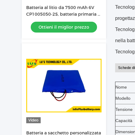
Tecnologi
Batteria al litio da 7500 mAh 6V
CP1005050-2S, batteria primaria al
progettaz
litio personalizzata
Ottieni il miglior prezzo
Tecnologi
nella bat
Tecnologi
Schede di 
Nome
Modello
Tensione
Video
Capacità
Dimensio
Batteria a sacchetto personalizzata