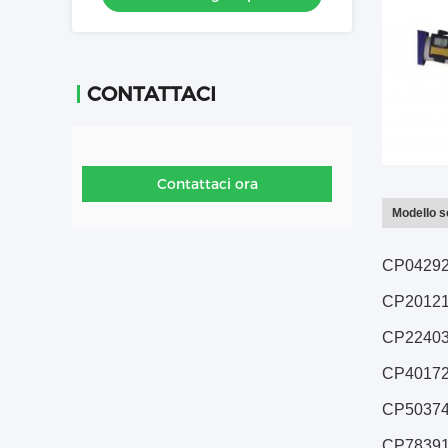
CONTATTACI
Contattaci ora
Modello so
CP04292
CP20121
CP22403
CP40172
CP50374
CP78391