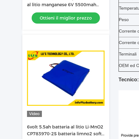
al litio manganese 6V 5500mah
Temperat
batteria a cella sottile CP783970-
Ottieni il miglior prezzo
2S
Peso
Corrente 
Corrente 
Terminali
OEM ed 
Tecnico:
Video
6volt 5.5ah batteria al litio Li-MnO2
CP783970-2S batteria limno2 soft