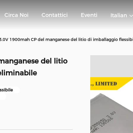
Circa Noi
Contattici
Eventi
Italian
 3.0V 1900mah CP del manganese del litio di imballaggio flessibi
manganese del litio
eliminabile
ssibile