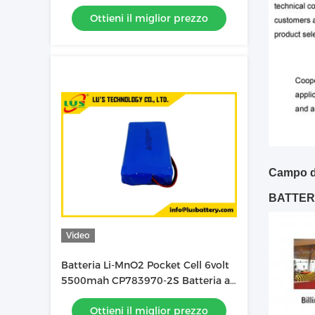
pack fabbrica OEM
Ottieni il miglior prezzo
Campo di
BATTERIA
Video
Batteria Li-MnO2 Pocket Cell 6volt
5500mah CP783970-2S Batteria al
litio personalizzata
Ottieni il miglior prezzo