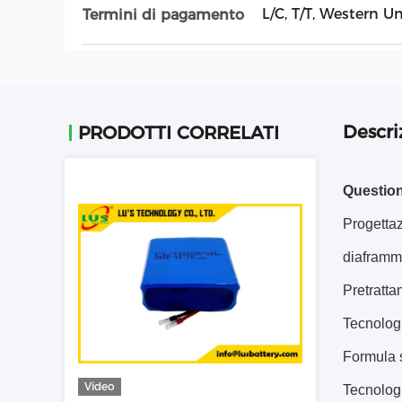
L/C, T/T, Western U
Termini di pagamento
Descri
PRODOTTI CORRELATI
Questioni
Progettaz
diaframma
Pretratta
Tecnologi
Formula sp
Video
Tecnologi