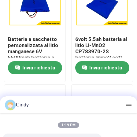
Giro della fabbrica
Controllo di qualità
Batteria a sacchetto
6volt 5.5ah batteria al
personalizzata al litio
litio Li-MnO2
manganese 6V
CP783970-2S
Contattici
5500mah batteria a
batteria limno2 soft
cella sottile
pack fabbrica OEM
Invia richiesta
Invia richiesta
CP783970-2S
Notizie
Casi
Cindy
Batteria del cloruro di tionile del litio
1:19 PM
Batteria del diossido del manganese del litio