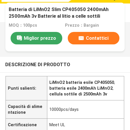
Batteria di LiMnO2 Slim CP405050 2400mAh
2500mAh 3v Batterie al litio a celle sottili
Cp405050
MOQ：100pcs
Prezzo：Bargain
Miglior prezzo
Contattici
DESCRIZIONE DI PRODOTTO
LiMnO2 batteria esile CP405050
,
Punti salienti:
batteria esile 2400mAh LiMnO2
,
cellula sottile di 2500mAh 3v
Capacità di alime
10000pcs/days
ntazione
Certificazione
Meet UL