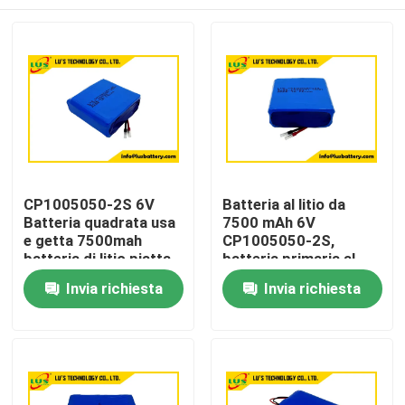
CP1005050-2S 6V
Batteria al litio da
Batteria quadrata usa
7500 mAh 6V
e getta 7500mah
CP1005050-2S,
batteria di litio piatta
batteria primaria al
Personalizzazione
litio personalizzata
Casa
Invia richiesta
Invia richiesta
Prodotti
Circa noi