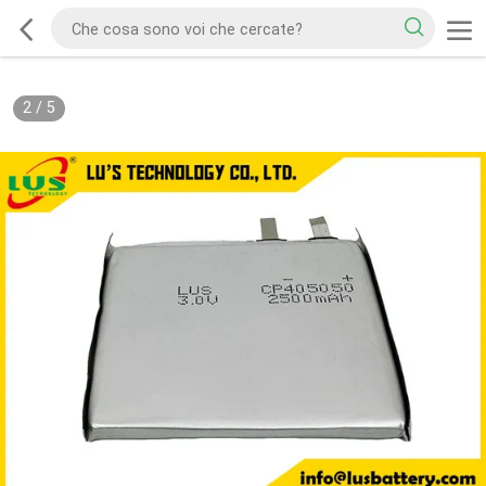
2
/
5