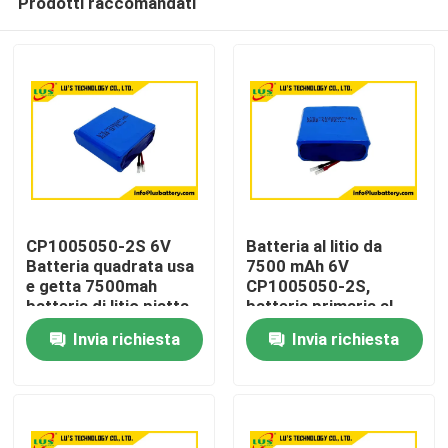
Prodotti raccomandati
CP1005050-2S 6V
Batteria al litio da
Batteria quadrata usa
7500 mAh 6V
e getta 7500mah
CP1005050-2S,
batteria di litio piatta
batteria primaria al
Casa
Personalizzazione
litio personalizzata
Invia richiesta
Invia richiesta
Prodotti
Circa noi