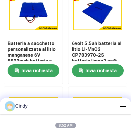
Giro della fabbrica
Controllo di qualità
Batteria a sacchetto
6volt 5.5ah batteria al
personalizzata al litio
litio Li-MnO2
Contattici
manganese 6V
CP783970-2S
5500mah batteria a
batteria limno2 soft
cella sottile
pack fabbrica OEM
Invia richiesta
Invia richiesta
Notizie
CP783970-2S
Casi
Cindy
Batteria del cloruro di tionile del litio
8:52 AM
Batteria del diossido del manganese del litio