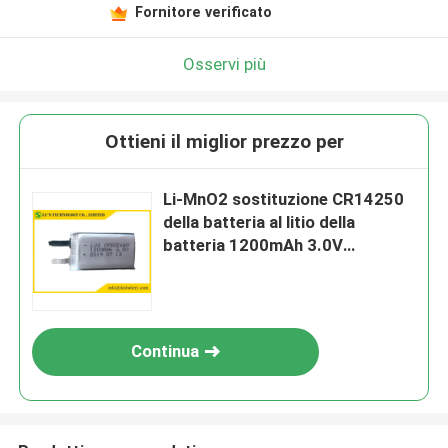
Fornitore verificato
Osservi più
Ottieni il miglior prezzo per
Li-MnO2 sostituzione CR14250
della batteria al litio della
batteria 1200mAh 3.0V
CP502440
Continua