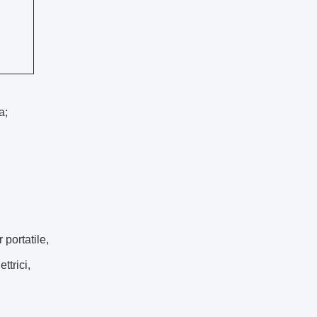
a;
portatile,
ttrici,