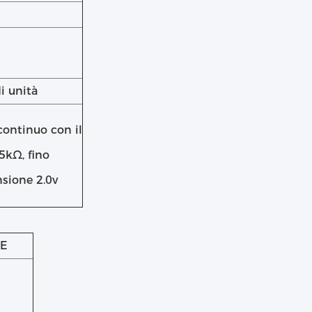
di unità
continuo con il
.5kΩ, fino
nsione 2.0v
HE