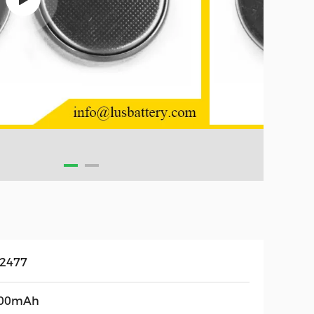
2477
00mAh