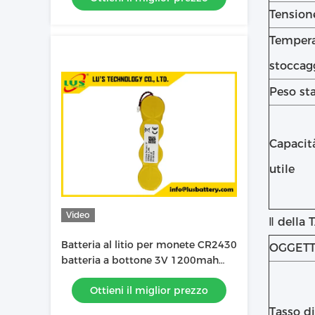
Tensione
Tempera
stoccag
Peso st
Capacit
utile
Video
Ⅱ della
Batteria al litio per monete CR2430
OGGET
batteria a bottone 3V 1200mah
ESL batteria al litio OEM
Ottieni il miglior prezzo
Tasso di