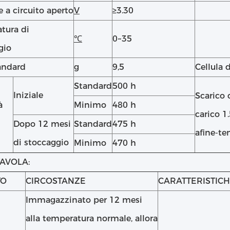
 a circuito aperto
V
≥3.30
tura di
℃
0~35
gio
andard
g
9,5
Cellula 
Standard
500 h
Iniziale
Scarico 
à
Minimo
480 h
carico 1
Dopo 12 mesi
Standard
475 h
afine-te
di stoccaggio
Minimo
470 h
 TAVOLA:
TO
CIRCOSTANZE
CARATTERISTIC
Immagazzinato per 12 mesi
alla temperatura normale, allora