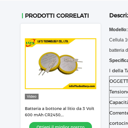
Descri
PRODOTTI CORRELATI
Modello:
Cellula 1
batteria 
Specifica
Ⅰ della
OGGET
Tension
Video
Capacit
Batteria a bottone al litio da 3 Volt
Corrent
600 mAh CR2450,
personalizzazione batteria al litio
cortocir
Ottieni il miglior prezzo
con pin