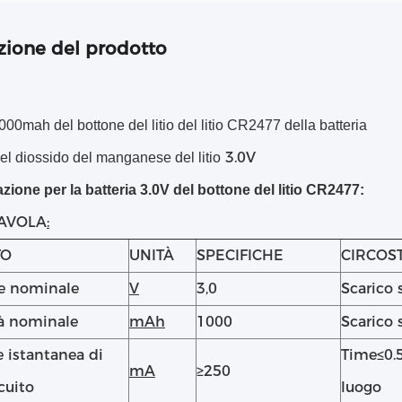
zione del prodotto
000mah del bottone del litio del litio CR2477 della batteria
3.0V
del diossido del manganese del litio
zione per la batteria 3.0V del bottone del litio CR2477:
 TAVOLA
:
TO
UNITÀ
SPECIFICHE
CIRCOS
e nominale
V
3,0
Scarico 
à nominale
mAh
1000
Scarico 
e istantanea di
Time≤0.
mA
≥250
cuito
luogo