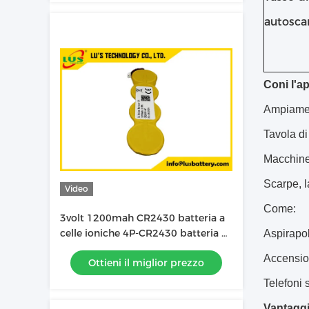
autosca
Coni l'ap
Ampiament
Tavola di
Macchine 
Scarpe, l
Video
Come:
3volt 1200mah CR2430 batteria a
celle ioniche 4P-CR2430 batteria al
Aspirapol
litio
Accensione
Ottieni il miglior prezzo
Telefoni s
Vantaggio