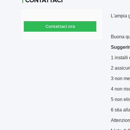
CONTATTACI
L'ampia g
Contattaci ora
Buona qua
Suggerim
1 installi
2 assicuri
3 non mesc
4 non risc
5 non elim
6 stia al
Attenzion