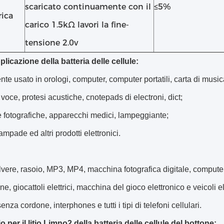
scaricato continuamente con il
≤5%
rica
carico 1.5kΩ lavori la fine-
tensione 2.0v
plicazione della batteria delle cellule:
e usato in orologi, computer, computer portatili, carta di music
 voce, protesi acustiche, cnotepads di electroni, dict;
fotografiche, apparecchi medici, lampeggiante;
ampade ed altri prodotti elettronici.
vere, rasoio, MP3, MP4, macchina fotografica digitale, computer 
, giocattoli elettrici, macchina del gioco elettronico e veicoli ele
enza cordone, interphones e tutti i tipi di telefoni cellulari.
 per il litio Limno2 della batteria delle cellule del bottone: