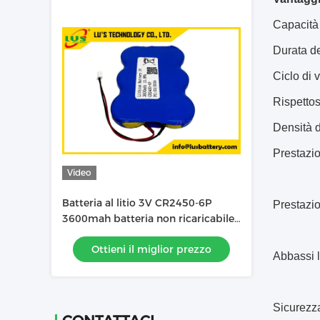
Capacità 
Durata de
Ciclo di 
Rispettos
Densità d
Prestazio
Video
Batteria al litio 3V CR2450-6P
Prestazio
3600mah batteria non ricaricabile
OEM
Ottieni il miglior prezzo
Abbassi l
Sicurezza