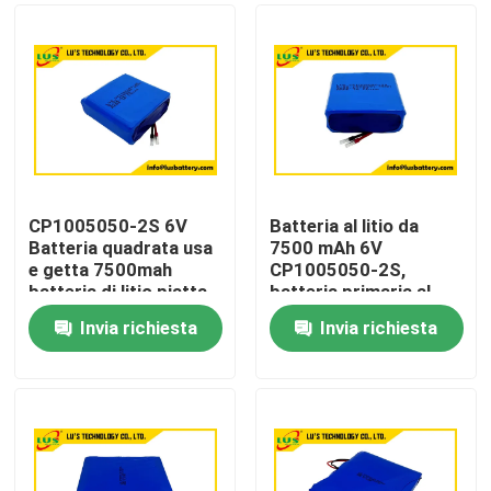
CP1005050-2S 6V
Batteria al litio da
Batteria quadrata usa
7500 mAh 6V
e getta 7500mah
CP1005050-2S,
batteria di litio piatta
batteria primaria al
Personalizzazione
litio personalizzata
Invia richiesta
Invia richiesta
Casa
Prodotti
Circa noi