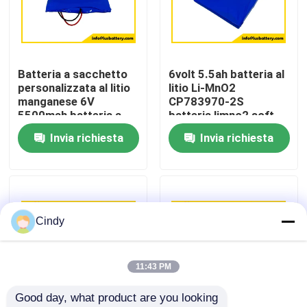
Giro della fabbrica
Batteria a sacchetto
6volt 5.5ah batteria al
Controllo di qualità
personalizzata al litio
litio Li-MnO2
manganese 6V
CP783970-2S
5500mah batteria a
batteria limno2 soft
Contattici
cella sottile
pack fabbrica OEM
Invia richiesta
Invia richiesta
CP783970-2S
Notizie
Casi
Cindy
Batteria del cloruro di tionile del litio
11:43 PM
Good day, what product are you looking 
Batteria del diossido del manganese del litio