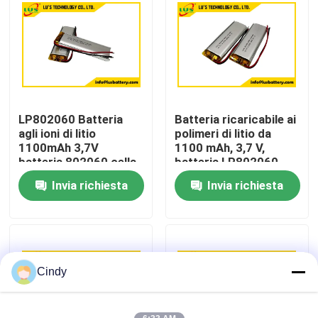
Giro della fabbrica
Controllo di qualità
LP802060 Batteria
Batteria ricaricabile ai
Contattici
agli ioni di litio
polimeri di litio da
1100mAh 3,7V
1100 mAh, 3,7 V,
batteria 802060 cella
batteria LP802060
Notizie
agli ioni di litio
lipo
Invia richiesta
Invia richiesta
Casi
Batteria del cloruro di tionile del litio
Cindy
Batteria del diossido del manganese del litio