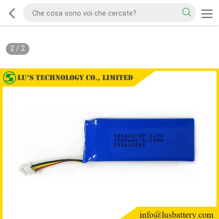
2
/
2