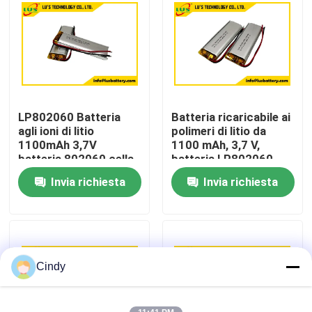
Giro della fabbrica
Controllo di qualità
LP802060 Batteria
Batteria ricaricabile ai
Contattici
agli ioni di litio
polimeri di litio da
1100mAh 3,7V
1100 mAh, 3,7 V,
batteria 802060 cella
batteria LP802060
Notizie
agli ioni di litio
lipo
Invia richiesta
Invia richiesta
Casi
Batteria del cloruro di tionile del litio
Cindy
Batteria del diossido del manganese del litio