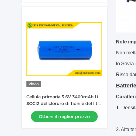
Note imp
Non metta
lo Sovra-
Riscaldar
Video
Batterie
Caratteri
Cellula primaria 3.6V 3400mAh Li
SOCl2 del cloruro di tionile del litio
1.
Densità
ER17505
Ottieni il miglior prezzo
2. Alta t