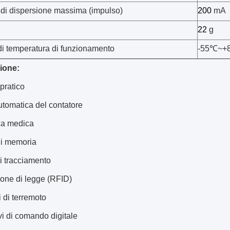
 di dispersione massima (impulso)
200
mA
22
g
 temperatura di funzionamento
-55
℃~+
ione:
pratico
utomatica del contatore
ca medica
i memoria
i tracciamento
ione di legge (RFID)
i di terremoto
vi di comando digitale