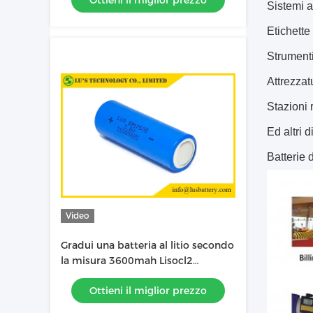
Ottieni il miglior prezzo
Sistemi 
Etichette 
Strumenti 
Attrezzat
Stazioni r
Ed altri 
Batterie d
Video
Gradui una batteria al litio secondo
la misura 3600mah Lisocl2
Er17505 da 3,6 volt
Ottieni il miglior prezzo