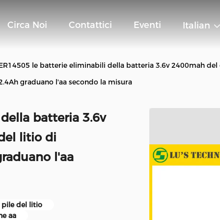
Circa Noi
Contattici
Eventi
Italian
ER14505 le batterie eliminabili della batteria 3.6v 2400mah del cl
2.4Ah graduano l'aa secondo la misura
della batteria 3.6v
el litio di
graduano l'aa
pile del litio
ne aa