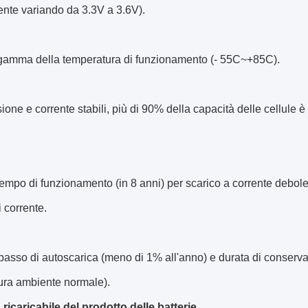
nte variando da 3.3V a 3.6V).
 gamma della temperatura di funzionamento (- 55C~+85C).
sione e corrente stabili, più di 90% della capacità delle cellule è 
tempo di funzionamento (in 8 anni) per scarico a corrente debol
i corrente.
basso di autoscarica (meno di 1% all'anno) e durata di conserva
ura ambiente normale).
 ricaricabile del prodotto delle batterie