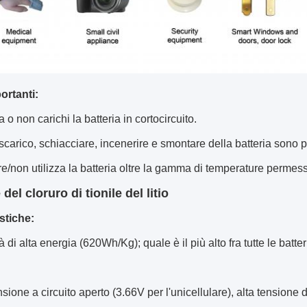
ortanti:
 o non carichi la batteria in cortocircuito.
scarico, schiacciare, incenerire e smontare della batteria sono pr
e/non utilizza la batteria oltre la gamma di temperature permes
 del cloruro di tionile del litio
stiche:
 di alta energia (620Wh/Kg); quale è il più alto fra tutte le batterie
ensione a circuito aperto (3.66V per l'unicellulare), alta tensione