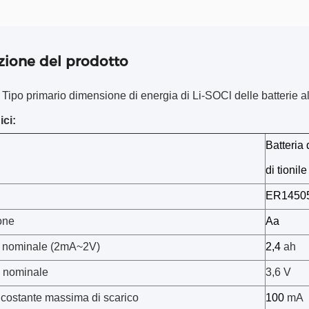
zione del prodotto
:
Tipo primario dimensione di energia di Li-SOCl delle batterie a
ici:
Batteria 
di tionile
ER1450
one
Aa
 nominale (2mA~2V)
2,4
ah
 nominale
3,6 V
 costante massima di scarico
100
mA