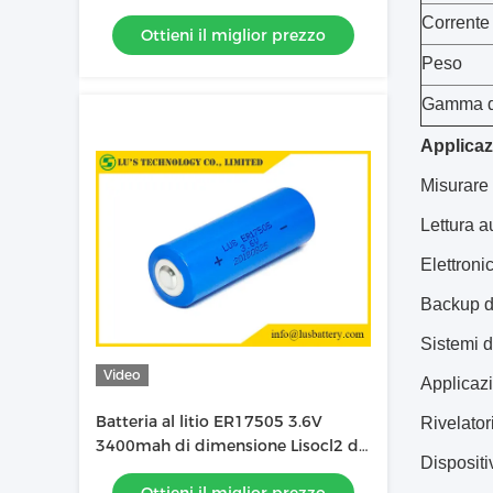
batteria al litio OEM
Corrente
Ottieni il miglior prezzo
Peso
Gamma di
Applicaz
Misurare 
Lettura a
Elettroni
Backup d
Sistemi d
Video
Applicaz
Batteria al litio ER17505 3.6V
Rivelator
3400mah di dimensione Lisocl2 di
Dispositi
ER17500 A