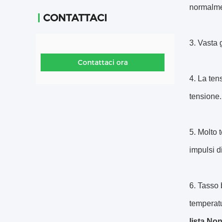
normalme
CONTATTACI
3. Vasta
Contattaci ora
4. La ten
tensione.
5. Molto 
impulsi d
6. Tasso 
temperat
lista Non