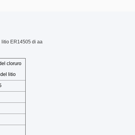
l litio ER14505 di aa
del cloruro
 del litio
5