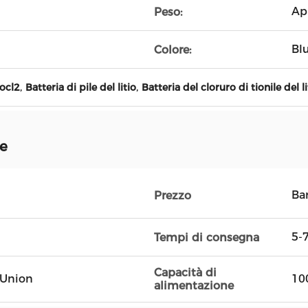
Ap
Peso:
Bl
Colore:
,
,
socl2
Batteria di pile del litio
Batteria del cloruro di tionile del 
ne
Ba
Prezzo
5-7
Tempi di consegna
Capacità di
n Union
10
alimentazione