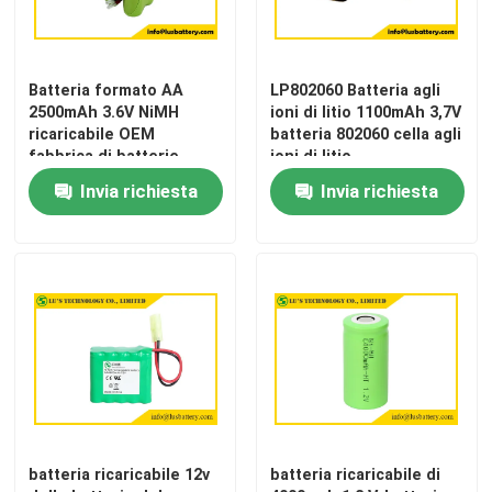
Giro della fabbrica
Batteria formato AA
LP802060 Batteria agli
2500mAh 3.6V NiMH
ioni di litio 1100mAh 3,7V
Controllo di qualità
ricaricabile OEM
batteria 802060 cella agli
fabbrica di batterie
ioni di litio
NiMH
Invia richiesta
Invia richiesta
Contattici
Notizie
Casi
Batteria del cloruro di tionile del litio
batteria ricaricabile 12v
batteria ricaricabile di
Batteria del diossido del manganese del litio